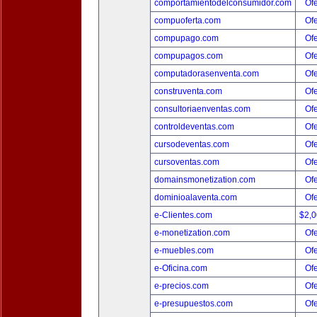
comportamientodelconsumidor.com
Ofe
compuoferta.com
Ofe
compupago.com
Ofe
compupagos.com
Ofe
computadorasenventa.com
Ofe
construventa.com
Ofe
consultoriaenventas.com
Ofe
controldeventas.com
Ofe
cursodeventas.com
Ofe
cursoventas.com
Ofe
domainsmonetization.com
Ofe
dominioalaventa.com
Ofe
e-Clientes.com
$2,
e-monetization.com
Ofe
e-muebles.com
Ofe
e-Oficina.com
Ofe
e-precios.com
Ofe
e-presupuestos.com
Ofe