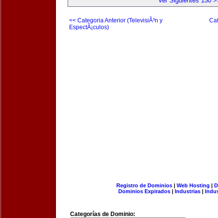
Ver Siguientes 150 >
<< Categoria Anterior (TelevisiÃ³n y
Cat
EspectÃ¡culos)
Registro de Dominios
|
Web Hosting
|
D
Dominios Expirados
|
Industrias
|
Indu
Categorías de Dominio: