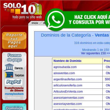
Dominios de la Categoría -
Ventas
316 dominios en esta categ
Mostrando 1 de 150
Ver siguientes 150 >>
Nombre de Dominio
Prec
agrosubasta.com
Ofe
areaventas.com
Ofe
argentinaofertas.com
$9
articulosenoferta.com
Ofe
ArticulosEnVenta.com
Ofe
asesoriaenventas.com
Ofe
asesoriayventas.com
Ofe