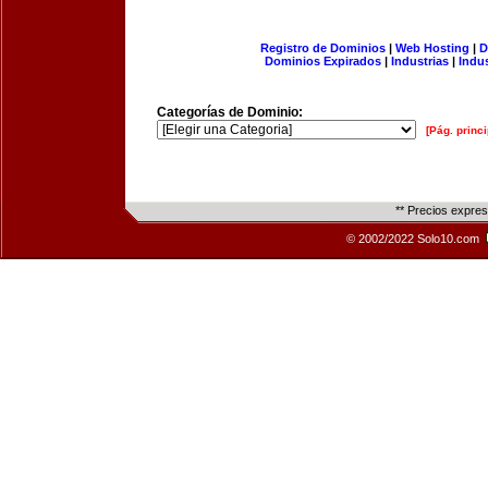
Registro de Dominios
|
Web Hosting
|
D
Dominios Expirados
|
Industrias
|
Indu
Categorías de Dominio:
[Pág. princi
** Precios expre
© 2002/2022 Solo10.com