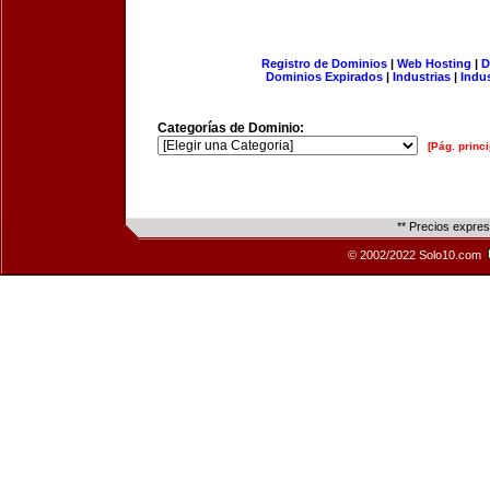
Registro de Dominios
|
Web Hosting
|
D
Dominios Expirados
|
Industrias
|
Indu
Categorías de Dominio:
[Pág. princi
** Precios expre
© 2002/2022 Solo10.com