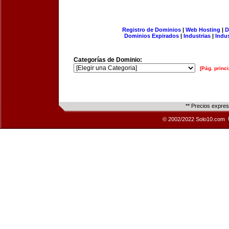
Registro de Dominios
|
Web Hosting
|
D
Dominios Expirados
|
Industrias
|
Indu
Categorías de Dominio:
[Pág. princi
** Precios expre
© 2002/2022 Solo10.com