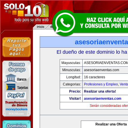
asesoriaenvent
El dueño de este dominio lo ha
Mayusculas:
ASESORIAENVENTAS.CO
Minusculas:
asesoriaenventas.com
Longitud:
16 caracteres
Categorias:
Profesiones y Empleo
,
Venta
Precio:
Realizar una oferta!
Visitar!
asesoriaenventas.com
Serán consideradas ofer
Realizar una Oferta