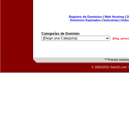
Registro de Dominios
|
Web Hosting
|
D
Dominios Expirados
|
Industrias
|
Indu
Categorías de Dominio:
[Pág. princi
** Precios expre
© 2002/2022 Solo10.com