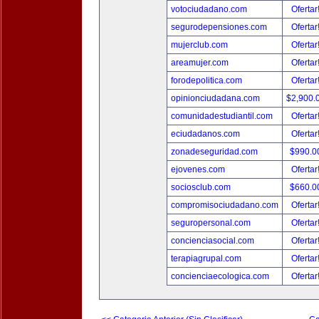
votociudadano.com
Ofertar
segurodepensiones.com
Ofertar
mujerclub.com
Ofertar
areamujer.com
Ofertar
forodepolitica.com
Ofertar
opinionciudadana.com
$2,900.
comunidadestudiantil.com
Ofertar
eciudadanos.com
Ofertar
zonadeseguridad.com
$990.0
ejovenes.com
Ofertar
sociosclub.com
$660.0
compromisociudadano.com
Ofertar
seguropersonal.com
Ofertar
concienciasocial.com
Ofertar
terapiagrupal.com
Ofertar
concienciaecologica.com
Ofertar