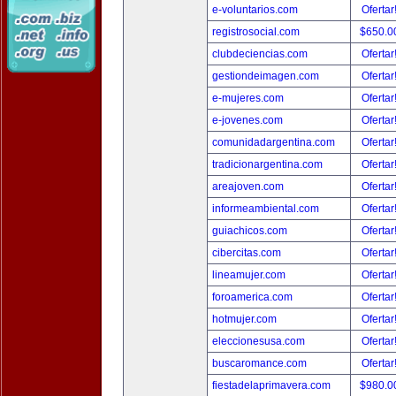
e-voluntarios.com
Ofertar
registrosocial.com
$650.0
clubdeciencias.com
Ofertar
gestiondeimagen.com
Ofertar
e-mujeres.com
Ofertar
e-jovenes.com
Ofertar
comunidadargentina.com
Ofertar
tradicionargentina.com
Ofertar
areajoven.com
Ofertar
informeambiental.com
Ofertar
guiachicos.com
Ofertar
cibercitas.com
Ofertar
lineamujer.com
Ofertar
foroamerica.com
Ofertar
hotmujer.com
Ofertar
eleccionesusa.com
Ofertar
buscaromance.com
Ofertar
fiestadelaprimavera.com
$980.0