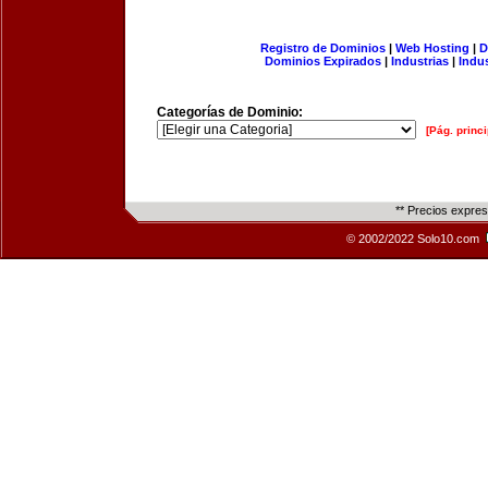
Registro de Dominios
|
Web Hosting
|
D
Dominios Expirados
|
Industrias
|
Indu
Categorías de Dominio:
[Pág. princi
** Precios expre
© 2002/2022 Solo10.com