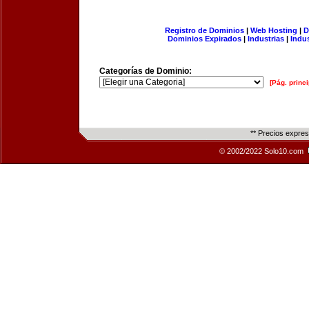
Registro de Dominios
|
Web Hosting
|
D
Dominios Expirados
|
Industrias
|
Indu
Categorías de Dominio:
[Pág. princi
** Precios expre
© 2002/2022 Solo10.com