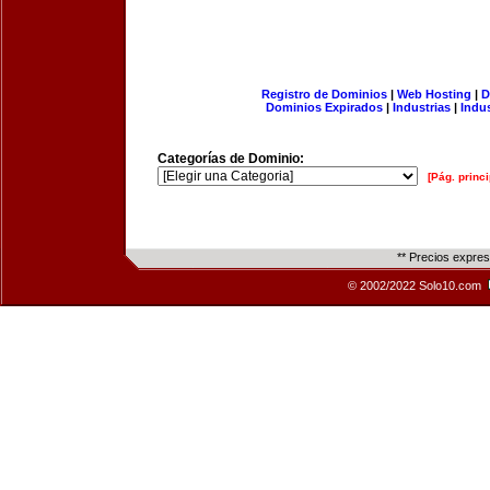
Registro de Dominios
|
Web Hosting
|
D
Dominios Expirados
|
Industrias
|
Indu
Categorías de Dominio:
[Pág. princi
** Precios expre
© 2002/2022 Solo10.com