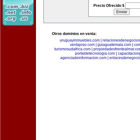
Precio Ofrecido $
Otros dominios en venta:
uruguayinmuebles.com
|
relacionesdenegocio
ventajoso.com
|
guiaguatemala.com
|
con
turismosudafrica.com
|
propiedadesfrentealmar.c
portaldetecnologia.com
|
capacitacio
agenciadeinformacion.com
|
enlacesdenegoci