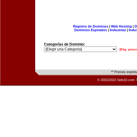
Registro de Dominios
|
Web Hosting
|
D
Dominios Expirados
|
Industrias
|
Indu
Categorías de Dominio:
[Pág. princi
** Precios expre
© 2002/2022 Solo10.com