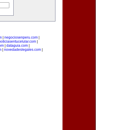
m
|
negociosenperu.com
|
noticiasentucelular.com
|
com
|
dataguia.com
|
m
|
novedadeslegales.com
|