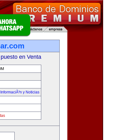
lar.com
 puesto en Venta
OM
,
InformaciÃ³n y Noticias
tas