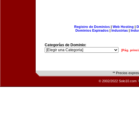
Registro de Dominios
|
Web Hosting
|
D
Dominios Expirados
|
Industrias
|
Indu
Categorías de Dominio:
[Pág. princi
** Precios expre
© 2002/2022 Solo10.com