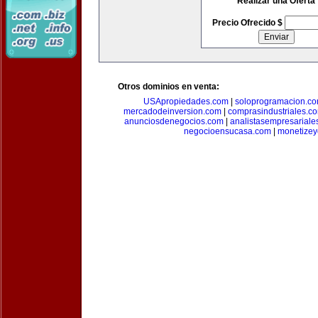
Realizar una Oferta
Precio Ofrecido $
Otros dominios en venta:
USApropiedades.com
|
soloprogramacion.c
mercadodeinversion.com
|
comprasindustriales.c
anunciosdenegocios.com
|
analistasempresariale
negocioensucasa.com
|
monetize