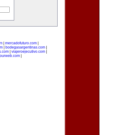
om
|
mercadofuturo.com
|
om
|
bodegasargentinas.com
|
s.com
|
viajeroejecutivo.com
|
yourweb.com
|