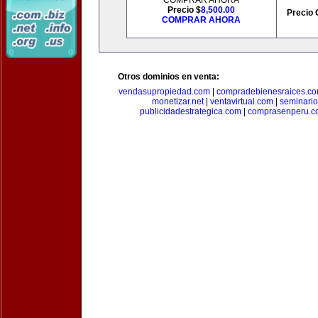
COMPRAR AHORA
Precio $
8,500.00
Precio 
COMPRAR AHORA
Otros dominios en venta:
vendasupropiedad.com
|
compradebienesraices.c
monetizar.net
|
ventavirtual.com
|
seminari
publicidadestrategica.com
|
comprasenperu.c