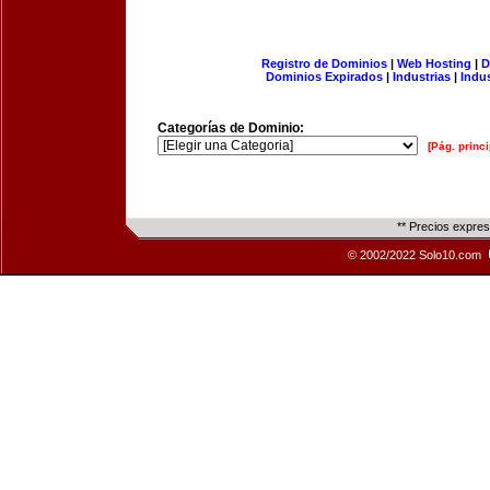
Registro de Dominios
|
Web Hosting
|
D
Dominios Expirados
|
Industrias
|
Indu
Categorías de Dominio:
[Pág. princi
** Precios expre
© 2002/2022 Solo10.com