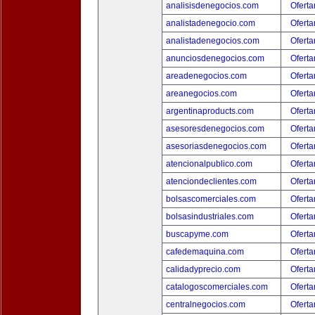
analisisdenegocios.com
Oferta
analistadenegocio.com
Oferta
analistadenegocios.com
Oferta
anunciosdenegocios.com
Oferta
areadenegocios.com
Oferta
areanegocios.com
Oferta
argentinaproducts.com
Oferta
asesoresdenegocios.com
Oferta
asesoriasdenegocios.com
Oferta
atencionalpublico.com
Oferta
atenciondeclientes.com
Oferta
bolsascomerciales.com
Oferta
bolsasindustriales.com
Oferta
buscapyme.com
Oferta
cafedemaquina.com
Oferta
calidadyprecio.com
Oferta
catalogoscomerciales.com
Oferta
centralnegocios.com
Oferta