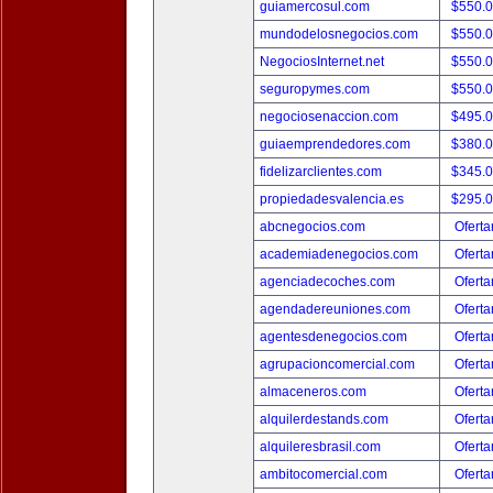
guiamercosul.com
$550.
mundodelosnegocios.com
$550.
NegociosInternet.net
$550.
seguropymes.com
$550.
negociosenaccion.com
$495.
guiaemprendedores.com
$380.
fidelizarclientes.com
$345.
propiedadesvalencia.es
$295.
abcnegocios.com
Oferta
academiadenegocios.com
Oferta
agenciadecoches.com
Oferta
agendadereuniones.com
Oferta
agentesdenegocios.com
Oferta
agrupacioncomercial.com
Oferta
almaceneros.com
Oferta
alquilerdestands.com
Oferta
alquileresbrasil.com
Oferta
ambitocomercial.com
Oferta