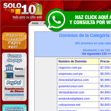
Dominios de la Categoría
385 dominios en esta categ
Mostrando 1 de 150
Ver siguientes 150 >>
Nombre de Dominio
Precio
negocios.com.pa
$7,500
empresas.com.pa
$6,500
DirectoDeFabrica.com
$5,999
guiamercosur.com
$5,000
VentasInternet.com
$4,999
productosdigitales.com
$4,950
cotizaciones.net
$4,800