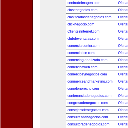
centrodeimagen.com
Oferta
clasenegocios.com
Oferta
clasificadosdenegocios.com
Oferta
clicknegocio.com
Oferta
ClientesInternet.com
Oferta
clubdeventajas.com
Oferta
comercialcenter.com
Oferta
comercialice.com
Oferta
comercioglobalizado.com
Oferta
comerciosweb.com
Oferta
comerciosynegocios.com
Oferta
commerceandmarketing.com
Oferta
comotenerexito.com
Oferta
conferenciadenegocios.com
Oferta
congresodenegocios.com
Oferta
consejerodenegocios.com
Oferta
consultasdenegocios.com
Oferta
consultoradenegocios.com
Oferta