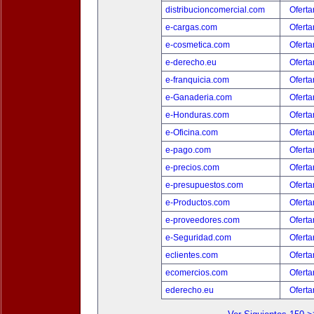
distribucioncomercial.com
Oferta
e-cargas.com
Oferta
e-cosmetica.com
Oferta
e-derecho.eu
Oferta
e-franquicia.com
Oferta
e-Ganaderia.com
Oferta
e-Honduras.com
Oferta
e-Oficina.com
Oferta
e-pago.com
Oferta
e-precios.com
Oferta
e-presupuestos.com
Oferta
e-Productos.com
Oferta
e-proveedores.com
Oferta
e-Seguridad.com
Oferta
eclientes.com
Oferta
ecomercios.com
Oferta
ederecho.eu
Oferta