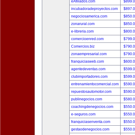
eAfiliados.com
$899.
incubadoradeproyectos.com
$897.
negociosamerica.com
$850.
zonarural.com
$850.
e-libreria.com
$800.
comercioenred.com
$799.
Comercios.biz
$790.
zonaempresarial.com
$790.
franquiciasweb.com
$600.
agentedeventas.com
$599.
clubimportadores.com
$599.
entrenamientocomercial.com
$590.
repuestosautomotor.com
$590.
publinegocios.com
$580.
coachingdenegocios.com
$550.
e-seguros.com
$550.
franquiciasenventa.com
$550.
gestaodenegocios.com
$550.