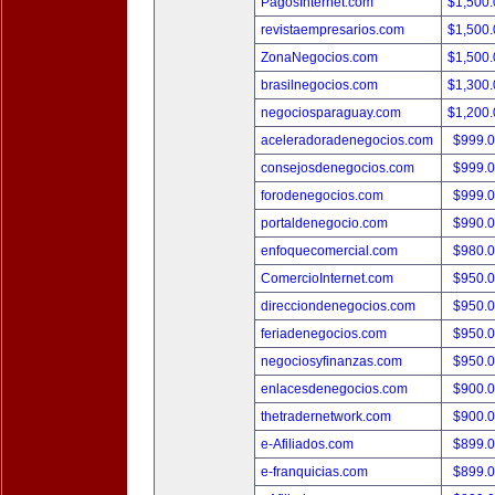
PagosInternet.com
$1,500
revistaempresarios.com
$1,500
ZonaNegocios.com
$1,500
brasilnegocios.com
$1,300
negociosparaguay.com
$1,200
aceleradoradenegocios.com
$999.
consejosdenegocios.com
$999.
forodenegocios.com
$999.
portaldenegocio.com
$990.
enfoquecomercial.com
$980.
ComercioInternet.com
$950.
direcciondenegocios.com
$950.
feriadenegocios.com
$950.
negociosyfinanzas.com
$950.
enlacesdenegocios.com
$900.
thetradernetwork.com
$900.
e-Afiliados.com
$899.
e-franquicias.com
$899.