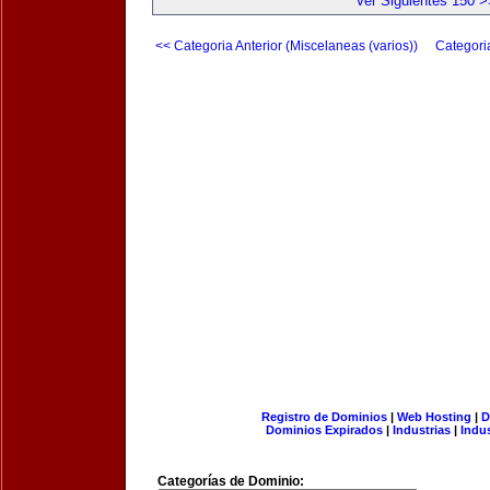
Ver Siguientes 150 >
<< Categoria Anterior (Miscelaneas (varios))
Categori
Registro de Dominios
|
Web Hosting
|
D
Dominios Expirados
|
Industrias
|
Indu
Categorías de Dominio: