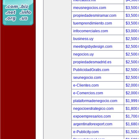
mercados.mx
$4,500
meusnegocios.com
$3,500
propiedadesmiramar.com
$3,500
tuemprendimiento.com
$3,500
infocomerciales.com
$3,000
business.uy
$2,500
meetingsbydesign.com
$2,500
negocios.uy
$2,500
propiedadesmadrid.es
$2,500
PublicidadGratis.com
$2,500
seunegocio.com
$2,500
e-Clientes.com
$2,000
e-Comercios.com
$2,000
plataformadenegocio.com
$1,999
negocioestrategico.com
$1,800
expoempresarios.com
$1,700
argentinaforexport.com
$1,680
e-Publicity.com
$1,500